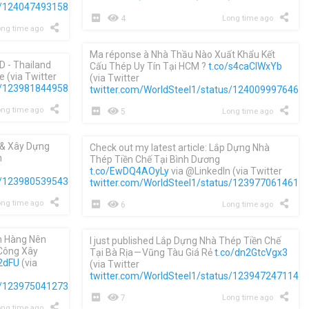
us/1240474931587993602
)
4
Long time ago
ng time ago
Ma réponse à Nhà Thầu Nào Xuất Khẩu Kết
D - Thailand
Cấu Thép Uy Tín Tại HCM ?
t.co/s4caClWxYb
 (via Twitter
(via Twitter
us/1239818449582346241
)
twitter.com/WorldSteel1/status/1240099976467
ng time ago
5
Long time ago
ế & Xây Dựng
Check out my latest article: Lắp Dựng Nhà
h
Thép Tiền Chế Tại Bình Dương
t.co/EwDQ4AOyLy
via @LinkedIn (via Twitter
us/1239805395436072960
)
twitter.com/WorldSteel1/status/1239770614614
ng time ago
6
Long time ago
h Hàng Nên
I just published Lắp Dựng Nhà Thép Tiền Chế
 Công Xây
Tại Bà Rịa — Vũng Tàu Giá Rẻ
t.co/dn2GtcVgx3
2dFU
(via
(via Twitter
twitter.com/WorldSteel1/status/1239472471142
us/1239750412732895232
)
7
Long time ago
ng time ago