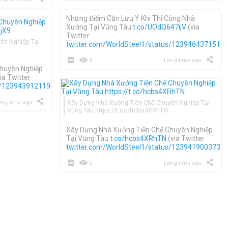
Những Điểm Cần Lưu Ý Khi Thi Công Nhà
Xưởng Tại Vũng Tàu
t.co/UOdQ647ijV
(via
Twitter
ên Nghiệp Tại
twitter.com/WorldSteel1/status/1239464371513
9
Long time ago
huyên Nghiệp
ia Twitter
us/1239439121199792128
)
ng time ago
Xây Dựng Nhà Xưởng Tiền Chế Chuyên Nghiệp Tại
Vũng Tàu https://t.co/hcbs4XRhTN
Xây Dựng Nhà Xưởng Tiền Chế Chuyên Nghiệp
Tại Vũng Tàu
t.co/hcbs4XRhTN
(via Twitter
twitter.com/WorldSteel1/status/1239419003736
5
Long time ago