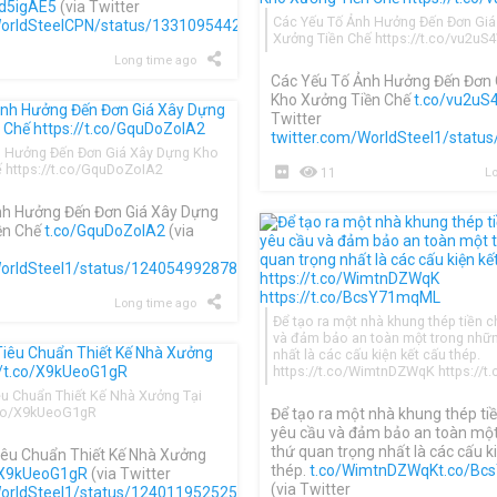
d5igAE5
(via Twitter
Các Yếu Tố Ảnh Hưởng Đến Đơn Giá
WorldSteelCPN/status/1331095442130518016
)
Xưởng Tiền Chế https://t.co/vu2u
Long time ago
Các Yếu Tố Ảnh Hưởng Đến Đơn 
Kho Xưởng Tiền Chế
t.co/vu2u
Twitter
twitter.com/WorldSteel1/stat
h Hưởng Đến Đơn Giá Xây Dựng Kho
 https://t.co/GquDoZoIA2
11
Lo
nh Hưởng Đến Đơn Giá Xây Dựng
ền Chế
t.co/GquDoZoIA2
(via
WorldSteel1/status/1240549928780419072
)
Long time ago
Để tạo ra một nhà khung thép tiền 
và đảm bảo an toàn một trong nhữn
nhất là các cấu kiện kết cấu thép.
https://t.co/WimtnDZWqK https://
êu Chuẩn Thiết Kế Nhà Xưởng Tại
.co/X9kUeoG1gR
Để tạo ra một nhà khung thép ti
yêu cầu và đảm bảo an toàn mộ
thứ quan trọng nhất là các cấu k
iêu Chuẩn Thiết Kế Nhà Xưởng
thép.
t.co/WimtnDZWqK
t.co/B
/X9kUeoG1gR
(via Twitter
(via Twitter
WorldSteel1/status/1240119525258952708
)