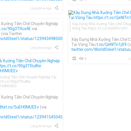
Long time ago
 Xưởng Tiền Chế Chuyên Nghiệp
Xây Dựng Nhà Xưởng Tiền Chế Chuy
Vũng Tàu https://t.co/QeNlTn1jX9
t.co/90g3TRcx4E
via
(via Twitter
WorldSteel1/status/1239434985003610112
)
Xây Dựng Nhà Xưởng Tiền Chế C
Tại Vũng Tàu
t.co/QeNlTn1jX9
(v
Long time ago
twitter.com/WorldSteel1/stat
8
Lo
ưởng Tiền Chế Chuyên Nghiệp Tại
://t.co/90g3TRu8te
5uEH0MUEEv
 Xưởng Tiền Chế Chuyên Nghiệp
8te
t.co/5uEH0MUEEv
(via
WorldSteel1/status/1239415450456469504
)
Long time ago