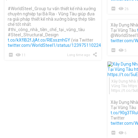
#WorldSteel_Group tư vấn thiết kế nhà xưởng
26
chuyên nghiệp tại Bà Rịa - Vũng Tàu giúp đưa
ra giải pháp thiết kế nhà xưởng bằng thép tiền
chế tốt nhất.
Xây Dựng Nhà
#thi_công_nhà_tiền_chế_tại_vũng_tàu
Tại Vũng Tàu
#Steel_Structural_Design
@WorldSteel1 
t.co/kXfIB2fJjA
t.co/RlEssznhGY
(via Twitter
twitter.com/
twitter.com/WorldSteel1/status/1239751102247006209
)
5
11
Long time ago
Xây Dựng Nhà X
Vũng Tàu https
https://t.co/
Xây Dựng Nhà
Tại Vũng Tàu
t.co/90g3TRu
Twitter
twitter.com/
6