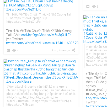
5
Tìm Hiểu Về Tiêu Chuẩn Thiết Kế Nhà Xưởng Tại
HCM https://t.co/IJcpOgoG8p
https://t.co/M6u3qX1LFc
Tìm Hiểu Về Tiêu Chuẩn Thiết Kế Nhà Xưởng
Tại HCM
t.co/IJcpOgoG8p
t.co/M6u3qX1LFc
(via Twitter
twitter.com/WorldSteel1/status/1240116395796545536
)
> Tên dự án: C
Thiết kế, sản x
4
Long time ago
gia: Philippine
#Xuất_khẩu_kết
#Coca_Cola_Wa
https://t.co/tz
> Tên dự án: 
mục: Thiết kế,
thép > Quốc gi
nghiệp
#WorldSteel_Group tư vấn thiết kế nhà xưởng
#Xuất_khẩu_k
chuyên nghiệp tại Bà Rịa - Vũng Tàu giúp đưa ra giải
pháp thiết kế nhà xưởng bằng thép tiền chế tốt nhất.
#Coca_Cola_
#thi_công_nhà_tiền_chế_tại_vũng_tàu
t.co/tz8Zht4
#Steel_Structural_Design https://t.co/kXfIB2fJjA
Twitter
https://t.co/RlEsszn
twitter.com/