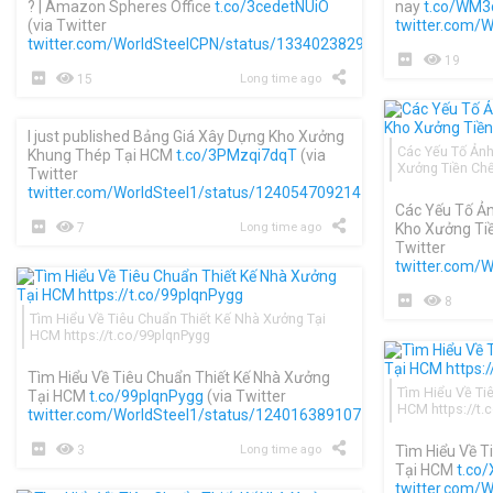
? | Amazon Spheres Office
t.co/3cedetNUiO
nay
t.co/WM3
(via Twitter
twitter.com/
twitter.com/WorldSteelCPN/status/1334023829560049664
)
19
15
Long time ago
I just published Bảng Giá Xây Dựng Kho Xưởng
Các Yếu Tố Ản
Khung Thép Tại HCM
t.co/3PMzqi7dqT
(via
Xưởng Tiền Chế
Twitter
twitter.com/WorldSteel1/status/1240547092147269633
)
Các Yếu Tố Ả
7
Long time ago
Kho Xưởng Ti
Twitter
twitter.com/
8
Tìm Hiểu Về Tiêu Chuẩn Thiết Kế Nhà Xưởng Tại
HCM https://t.co/99plqnPygg
Tìm Hiểu Về Tiêu Chuẩn Thiết Kế Nhà Xưởng
Tìm Hiểu Về Ti
Tại HCM
t.co/99plqnPygg
(via Twitter
HCM https://t
twitter.com/WorldSteel1/status/1240163891071651842
)
3
Long time ago
Tìm Hiểu Về T
Tại HCM
t.co
twitter.com/