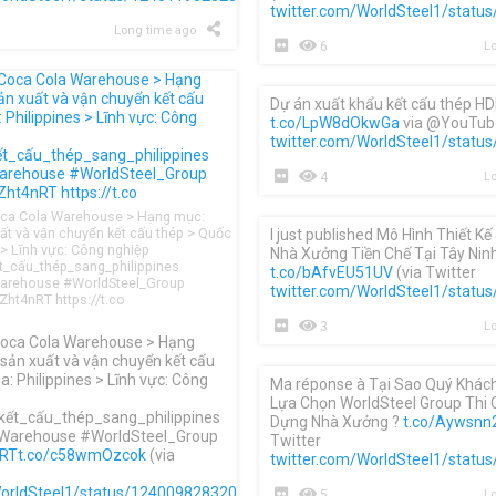
twitter.com/WorldSteel1/stat
Long time ago
6
Lo
Dự án xuất khẩu kết cấu thép HD
t.co/LpW8dOkwGa
via @YouTube
twitter.com/WorldSteel1/stat
4
Lo
oca Cola Warehouse > Hạng mục:
uất và vận chuyển kết cấu thép > Quốc
I just published Mô Hình Thiết K
s > Lĩnh vực: Công nghiệp
Nhà Xưởng Tiền Chế Tại Tây Nin
_cấu_thép_sang_philippines
t.co/bAfvEU51UV
(via Twitter
rehouse #WorldSteel_Group
twitter.com/WorldSteel1/stat
8Zht4nRT https://t.co
3
Lo
Coca Cola Warehouse > Hạng
 sản xuất và vận chuyển kết cấu
a: Philippines > Lĩnh vực: Công
Ma réponse à Tại Sao Quý Khác
Lựa Chọn WorldSteel Group Thi
ết_cấu_thép_sang_philippines
Dựng Nhà Xưởng ?
t.co/Aywsnn
Warehouse #WorldSteel_Group
Twitter
nRT
t.co/c58wmOzcok
(via
twitter.com/WorldSteel1/stat
WorldSteel1/status/1240098283206275077
)
5
Lo