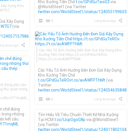
Kho Xưởng Tiền Chế
t.co/GPdGuTwsG3
via
 Xây Dựng Kho
@WorldSteel1 (via Twitter
S4W7G7
twitter.com/WorldSteel1/status/1240551996030
Giá Xây Dựng
9
Long time ago
S4W7G7
(via
us/1240571579865731073
)
ng time ago
Các Yếu Tố Ảnh Hưởng Đến Đơn Giá Xây Dựng Kho
Xưởng Tiền Chế https://t.co/GPdGuTeROv
https://t.co/avAWFPThMt
Các Yếu Tố Ảnh Hưởng Đến Đơn Giá Xây Dựng
Kho Xưởng Tiền Chế
t.co/GPdGuTeROv
t.co/avAWFPThMt
(via
chế đúng yêu cầu
Twitter
g thứ quan trọng
twitter.com/WorldSteel1/status/1240546358483
t.co/BcsY71mqML
5
Long time ago
ền chế đúng
t trong những
Tìm Hiểu Về Tiêu Chuẩn Thiết Kế Nhà Xưởng
iện kết cấu
Tại HCM
t.co/IJcpOgoG8p
via @WorldSteel1
csY71mqML
(via Twitter
twitter.com/WorldSteel1/status/1240118021043